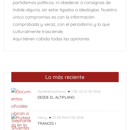
partidismos políticos, ni obedecer a consignas de
índole alguna, sin estar ligados a ideologías. Nuestro
Una “carga al machete” por Félix González-Torres y el
único compromiso es con la información
arte cubano conceptual
comprobada y veraz, con el periodismo y lo que
Vedados (Parte 2)
Vedados (Parte 1)
culturalmente trasciende.
Osiel, el capo libre
Aquí tienen cabida todas las opiniones
9 de Agosto: Día Internacional de los pueblos indígenas;
Chiapas riqueza cultural.
Lo más reciente
OjodeHipopótamo
1 DE JULIO DE 2026
DESDE EL ALTIPLANO
frency
23 DE MAYO DE 2026
TRANCES I