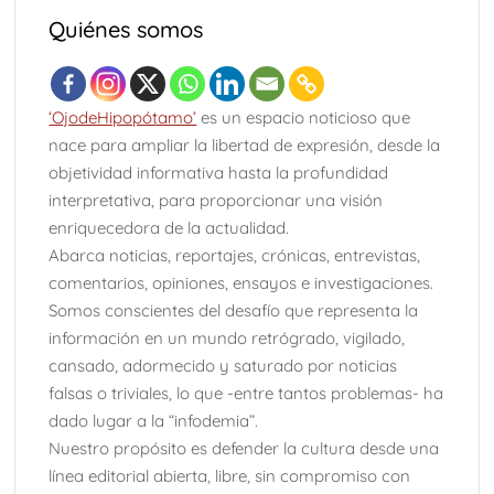
Carta de presentación
Desde el Altiplano
Quiénes somos
TRANCES I
UMBRAS
Diputada Daylín García adquiere inmueble con casi un
‘OjodeHipopótamo’
es un espacio noticioso que
millón de pesos en efectivo
nace para ampliar la libertad de expresión, desde la
SWALTY 4.0
SWALTY 3.0
objetividad informativa hasta la profundidad
SWALTY 2.0
Vedados (parte 4 final)
interpretativa, para proporcionar una visión
enriquecedora de la actualidad.
Abarca noticias, reportajes, crónicas, entrevistas,
Comentarios sobre el arte de Elías Henoc Permut y el
contexto cubano
comentarios, opiniones, ensayos e investigaciones.
Somos conscientes del desafío que representa la
Vedados (Parte 3)
Adiós a Ricardo Vinós
información en un mundo retrógrado, vigilado,
WILFREDO PRIETO Y EL ROBO A MANO ARMADA
cansado, adormecido y saturado por noticias
SWALTY 1.0
falsas o triviales, lo que -entre tantos problemas- ha
dado lugar a la “infodemia”.
Kevin Beovides Casas y el código binario de las
Nuestro propósito es defender la cultura desde una
trasmutaciones
línea editorial abierta, libre, sin compromiso con
Q