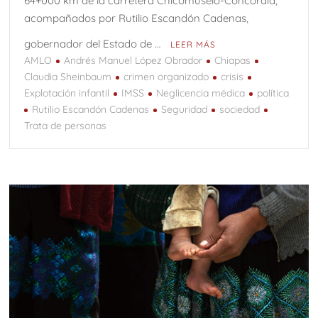
64+000 km de la carretera Chicomuselo-Concordia,
acompañados por Rutilio Escandón Cadenas,
gobernador del Estado de …
LEER MÁS
AMLO
Andrés Manuel López Obrador
Chiapas
Claudia Sheinbaum
crimen organizado
crisis
Explotación infantil
IMSS
Neglicencia médica
política
Rutilio Escandón Cadenas
Seguridad
sociedad
Trata de personas