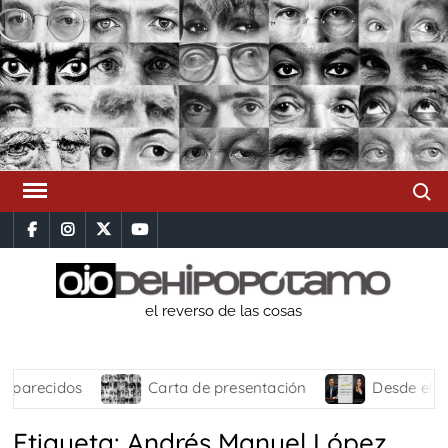
Saltar
al
contenido
Busca
facebook
instagram
x
youtube
el reverso de las cosas
Carta de presentación
Desde el Altiplano
Etiqueta:
Andrés Manuel López