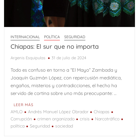
INTERNACIONAL
POLÍTICA
SEGURIDAD
Chiapas: El sur que no importa
Argenis Esquipulas
31 de julio de 2024
Todo es confuso en torno a “El Mayo” Zambada y
Joaquín Guzmán López, con repercusión mediática,
engaños, misterios y contradicciones, el hecho ha
servido de cortina sobre uno más preocupante: …
LEER MÁS
AMLO
Andrés Manuel López Obrador
Chiapas
Corrupción
crimen organizado
crisis
Narcotráfico
política
Seguridad
sociedad