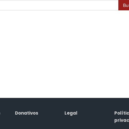
Busca
s
Donativos
Legal
Políti
priva