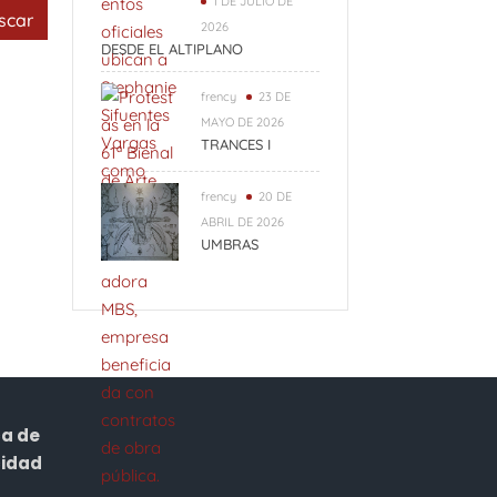
1 DE JULIO DE
r:
2026
DESDE EL ALTIPLANO
frency
23 DE
MAYO DE 2026
TRANCES I
frency
20 DE
ABRIL DE 2026
UMBRAS
ca de
cidad