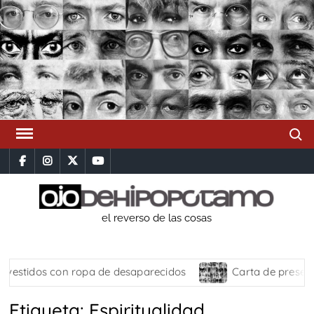
Saltar
al
contenido
Busca
facebook
instagram
x
youtube
el reverso de las cosas
vestidos con ropa de desaparecidos
Carta de presenta
Etiqueta:
Espiritualidad