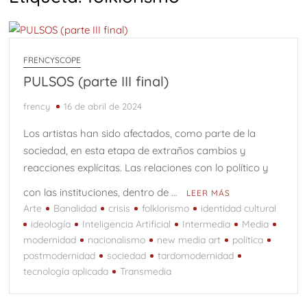
Carta de presentación
Desde el Altiplano
TRANCES I
UMBRAS
FRENCYSCOPE
Diputada Daylín García adquiere inmueble con casi un
PULSOS (parte III final)
millón de pesos en efectivo
SWALTY 4.0
SWALTY 3.0
frency
16 de abril de 2024
SWALTY 2.0
Vedados (parte 4 final)
Los artistas han sido afectados, como parte de la
sociedad, en esta etapa de extraños cambios y
Comentarios sobre el arte de Elías Henoc Permut y el
reacciones explícitas. Las relaciones con lo político y
contexto cubano
con las instituciones, dentro de …
LEER MÁS
Vedados (Parte 3)
Adiós a Ricardo Vinós
Arte
Banalidad
crisis
folklorismo
identidad cultural
WILFREDO PRIETO Y EL ROBO A MANO ARMADA
ideología
Inteligencia Artificial
Intermedia
Media
modernidad
nacionalismo
new media art
política
SWALTY 1.0
postmodernidad
sociedad
tardomodernidad
tecnología aplicada
Transmedia
Kevin Beovides Casas y el código binario de las
trasmutaciones