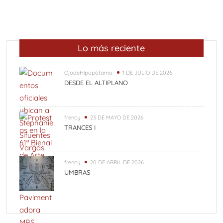
Q
Una “carga al machete” por Félix González-Torres y el
arte cubano conceptual
Lo más reciente
Vedados (Parte 2)
Vedados (Parte 1)
Osiel, el capo libre
OjodeHipopótamo
1 DE JULIO DE 2026
DESDE EL ALTIPLANO
9 de Agosto: Día Internacional de los pueblos indígenas;
Chiapas riqueza cultural.
frency
23 DE MAYO DE 2026
TRANCES I
frency
20 DE ABRIL DE 2026
UMBRAS