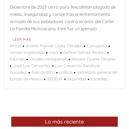
Diciembre de 2023 cerró para Texcaltitlán plagado de
miedo, inseguridad y coraje tras el enfrentamiento
armado de sus pobladores contra sicarios del Cártel
La Familia Michoacana. Este fue un ejemplo …
LEER MÁS
AMLO
Andrés Manuel López Obrador
Corrupción
crimen organizado
crisis
Delfina Gómez Álvarez
Edoméx
Fiscalía mexiquense
Horacio Duarte Olivares
José Luis Cervantes
Luis Cresencio Sandoval
González
Narcotráfico
política
secretario general del
Estado de México
SEDENA
Seguridad
sociedad
Lo más reciente