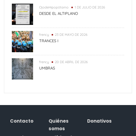
OjodeHipopótamo
1 DE JULIO DE 2026
DESDE EL ALTIPLANO
frency
23 DE MAYO DE 2026
TRANCES I
frency
20 DE ABRIL DE 2026
UMBRAS
Contacto
Quiénes
Donativos
somos