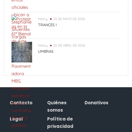
frency
23 DE MAYO DE 2026
TRANCES I
frency
20 DE ABRIL DE 2026
UMBRAS
Contacto
Quiénes
Donativos
somos
Legal
Política de
privacidad