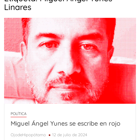
Carta de presentación
Desde el Altiplano
Linares
TRANCES I
UMBRAS
Diputada Daylín García adquiere inmueble con casi un
millón de pesos en efectivo
SWALTY 4.0
SWALTY 3.0
SWALTY 2.0
Vedados (parte 4 final)
Comentarios sobre el arte de Elías Henoc Permut y el
contexto cubano
Vedados (Parte 3)
Adiós a Ricardo Vinós
WILFREDO PRIETO Y EL ROBO A MANO ARMADA
SWALTY 1.0
POLÍTICA
Miguel Ángel Yunes se escribe en rojo
Kevin Beovides Casas y el código binario de las
trasmutaciones
OjodeHipopótamo
12 de julio de 2024