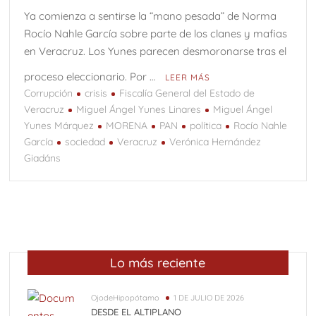
Q
Ya comienza a sentirse la “mano pesada” de Norma
Rocío Nahle García sobre parte de los clanes y mafias
Una “carga al machete” por Félix González-Torres y el
en Veracruz. Los Yunes parecen desmoronarse tras el
arte cubano conceptual
proceso eleccionario. Por …
LEER MÁS
Vedados (Parte 2)
Vedados (Parte 1)
Corrupción
crisis
Fiscalía General del Estado de
Osiel, el capo libre
Veracruz
Miguel Ángel Yunes Linares
Miguel Ángel
Yunes Márquez
MORENA
PAN
política
Rocío Nahle
9 de Agosto: Día Internacional de los pueblos indígenas;
García
sociedad
Veracruz
Verónica Hernández
Chiapas riqueza cultural.
Giadáns
Lo más reciente
OjodeHipopótamo
1 DE JULIO DE 2026
DESDE EL ALTIPLANO