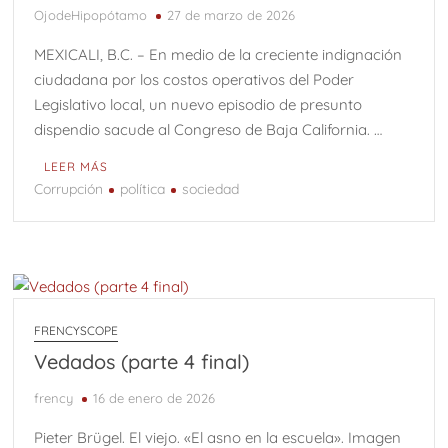
Q
OjodeHipopótamo
27 de marzo de 2026
MEXICALI, B.C. – En medio de la creciente indignación
Una “carga al machete” por Félix González-Torres y el
ciudadana por los costos operativos del Poder
arte cubano conceptual
Legislativo local, un nuevo episodio de presunto
Vedados (Parte 2)
Vedados (Parte 1)
dispendio sacude al Congreso de Baja California. …
Osiel, el capo libre
LEER MÁS
Corrupción
política
sociedad
9 de Agosto: Día Internacional de los pueblos indígenas;
Chiapas riqueza cultural.
FRENCYSCOPE
Vedados (parte 4 final)
frency
16 de enero de 2026
Pieter Brügel. El viejo. «El asno en la escuela». Imagen