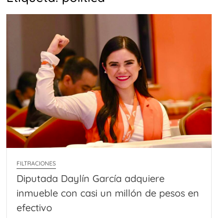
Carta de presentación
Desde el Altiplano
TRANCES I
UMBRAS
Diputada Daylín García adquiere inmueble con casi un
millón de pesos en efectivo
SWALTY 4.0
SWALTY 3.0
SWALTY 2.0
Vedados (parte 4 final)
Comentarios sobre el arte de Elías Henoc Permut y el
contexto cubano
Vedados (Parte 3)
Adiós a Ricardo Vinós
WILFREDO PRIETO Y EL ROBO A MANO ARMADA
FILTRACIONES
SWALTY 1.0
Diputada Daylín García adquiere
inmueble con casi un millón de pesos en
Kevin Beovides Casas y el código binario de las
efectivo
trasmutaciones