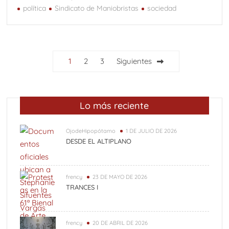
política
Sindicato de Maniobristas
sociedad
Paginación
1
2
3
Siguientes
de
entradas
Lo más reciente
OjodeHipopótamo
1 DE JULIO DE 2026
DESDE EL ALTIPLANO
frency
23 DE MAYO DE 2026
TRANCES I
frency
20 DE ABRIL DE 2026