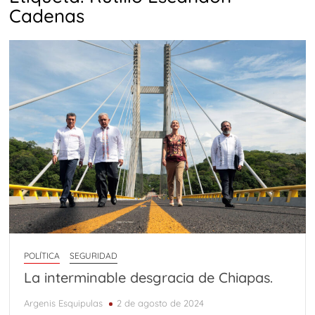
Carta de presentación
Desde el Altiplano
Cadenas
TRANCES I
UMBRAS
Diputada Daylín García adquiere inmueble con casi un
millón de pesos en efectivo
SWALTY 4.0
SWALTY 3.0
SWALTY 2.0
Vedados (parte 4 final)
Comentarios sobre el arte de Elías Henoc Permut y el
contexto cubano
Vedados (Parte 3)
Adiós a Ricardo Vinós
WILFREDO PRIETO Y EL ROBO A MANO ARMADA
SWALTY 1.0
POLÍTICA
SEGURIDAD
La interminable desgracia de Chiapas.
Kevin Beovides Casas y el código binario de las
trasmutaciones
Argenis Esquipulas
2 de agosto de 2024