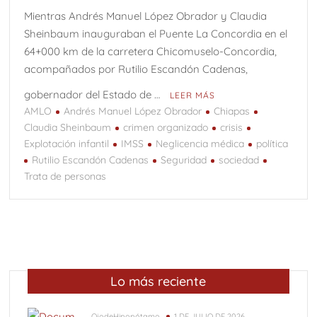
Q
Mientras Andrés Manuel López Obrador y Claudia
Sheinbaum inauguraban el Puente La Concordia en el
Una “carga al machete” por Félix González-Torres y el
64+000 km de la carretera Chicomuselo-Concordia,
arte cubano conceptual
acompañados por Rutilio Escandón Cadenas,
Vedados (Parte 2)
Vedados (Parte 1)
gobernador del Estado de …
LEER MÁS
Osiel, el capo libre
AMLO
Andrés Manuel López Obrador
Chiapas
Claudia Sheinbaum
crimen organizado
crisis
9 de Agosto: Día Internacional de los pueblos indígenas;
Chiapas riqueza cultural.
Explotación infantil
IMSS
Neglicencia médica
política
Rutilio Escandón Cadenas
Seguridad
sociedad
Trata de personas
Lo más reciente
OjodeHipopótamo
1 DE JULIO DE 2026