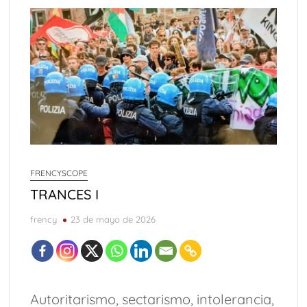
Carta de presentación
Desde el Altiplano
TRANCES I
UMBRAS
Diputada Daylín García adquiere inmueble con casi un
millón de pesos en efectivo
SWALTY 4.0
SWALTY 3.0
SWALTY 2.0
Vedados (parte 4 final)
Comentarios sobre el arte de Elías Henoc Permut y el
FRENCYSCOPE
contexto cubano
TRANCES I
Vedados (Parte 3)
Adiós a Ricardo Vinós
WILFREDO PRIETO Y EL ROBO A MANO ARMADA
frency
23 de mayo de 2026
SWALTY 1.0
Kevin Beovides Casas y el código binario de las
trasmutaciones
Autoritarismo, sectarismo, intolerancia,