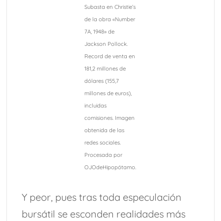
Subasta en Christie’s
de la obra «Number
7A, 1948» de
Jackson Pollock.
Record de venta en
181,2 millones de
dólares (155,7
millones de euros),
incluidas
comisiones. Imagen
obtenida de las
redes sociales.
Procesada por
OJOdeHipopótamo.
Y peor, pues tras toda especulación
bursátil se esconden realidades más