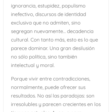
Q
ignorancia, estupidez, populismo
inefectivo, discursos de identidad
Una “carga al machete” por Félix González-Torres y el
arte cubano conceptual
exclusiva que no admiten, sino
Vedados (Parte 2)
Vedados (Parte 1)
segregan nuevamente… decadencia
Osiel, el capo libre
cultural. Con tanto más, esto es lo que
9 de Agosto: Día Internacional de los pueblos indígenas;
parece dominar. Una gran desilusión
Chiapas riqueza cultural.
no sólo política, sino también
intelectual y moral.
Porque vivir entre contradicciones,
normalmente, puede ofrecer sus
resultados. No así las paradojas: son
irresolubles y parecen crecientes en los