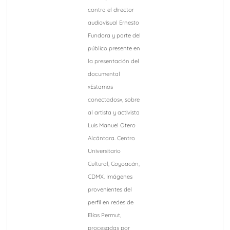
contra el director
audiovisual Ernesto
Fundora y parte del
público presente en
la presentación del
documental
«Estamos
conectados», sobre
al artista y activista
Luis Manuel Otero
Alcántara. Centro
Universitario
Cultural, Coyoacán,
CDMX. Imágenes
provenientes del
perfil en redes de
Elías Permut,
procesadas por