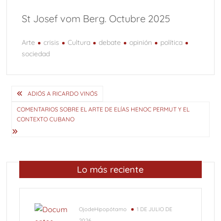
St Josef vom Berg. Octubre 2025
Arte
crisis
Cultura
debate
opinión
política
sociedad
Navegación
ADIÓS A RICARDO VINÓS
de
COMENTARIOS SOBRE EL ARTE DE ELÍAS HENOC PERMUT Y EL
CONTEXTO CUBANO
entradas
Lo más reciente
OjodeHipopótamo
1 DE JULIO DE
2026