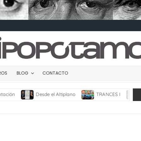
BROS
BLOG
CONTACTO
Desde el Altiplano
TRANCES I
UMBRAS