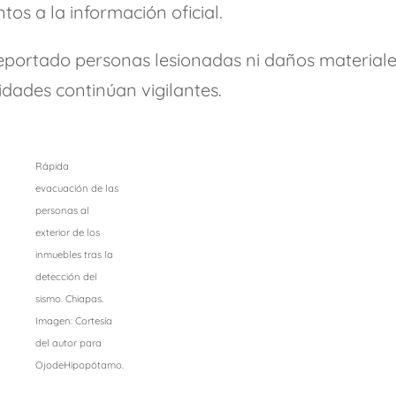
os a la información oficial.
eportado personas lesionadas ni daños material
ridades continúan vigilantes.
Rápida
evacuación de las
personas al
exterior de los
inmuebles tras la
detección del
sismo. Chiapas.
Imagen: Cortesía
del autor para
OjodeHipopótamo.