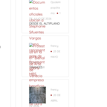
OjodeHi
popóta
mo
1
DE JULIO DE 2026
DESDE EL ALTIPLANO
o
frency
23 DE
MAYO
DE 2026
TRANCES I
frency
20 DE
ABRIL
DE 2026