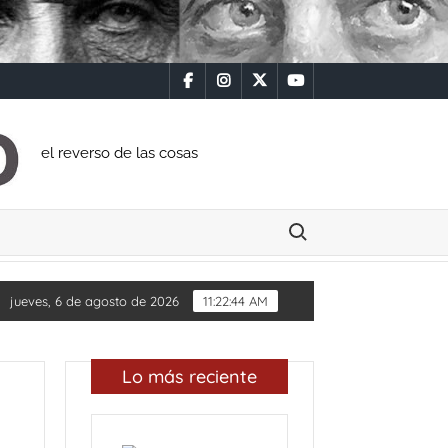
facebook
instagram
x
youtube
el reverso de las cosas
Buscar:
Diputada Daylín García adquiere inmueble con casi un mil
jueves, 6 de agosto de 2026
11:22:45 AM
Lo más reciente