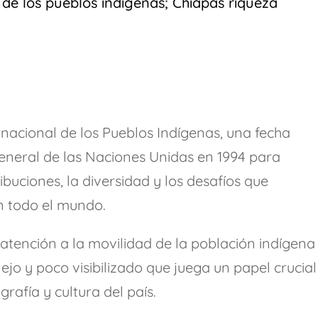
 de los pueblos indígenas; Chiapas riqueza
TRANCES I
UMBRAS
on casi un millón de pesos en efectivo
SWALTY 4.0
SWALTY 3.0
SWALTY 2.0
re el arte de Elías Henoc Permut y el contexto cubano
s
WILFREDO PRIETO Y EL ROBO A MANO ARMADA
nacional de los Pueblos Indígenas, una fecha
ódigo binario de las trasmutaciones
Q
eneral de las Naciones Unidas en 1994 para
-Torres y el arte cubano conceptual
ribuciones, la diversidad y los desafíos que
Osiel, el capo libre
n todo el mundo.
os indígenas; Chiapas riqueza cultural.
la atención a la movilidad de la población indígena
o y poco visibilizado que juega un papel crucial
rafía y cultura del país.