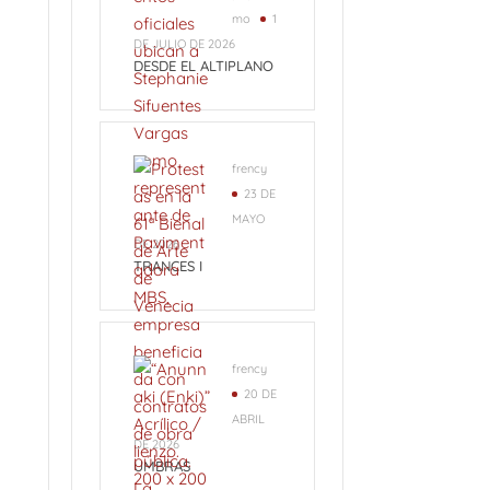
mo
1
DE JULIO DE 2026
DESDE EL ALTIPLANO
frency
23 DE
MAYO
DE 2026
TRANCES I
frency
20 DE
ABRIL
DE 2026
UMBRAS