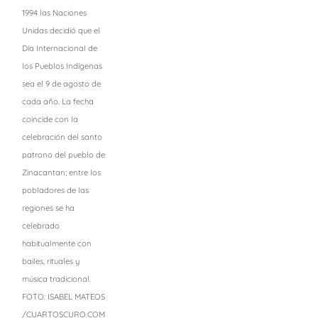
1994 las Naciones
Unidas decidió que el
Día Internacional de
los Pueblos Indígenas
sea el 9 de agosto de
cada año. La fecha
coincide con la
celebración del santo
patrono del pueblo de
Zinacantan; entre los
pobladores de las
regiones se ha
celebrado
habitualmente con
bailes, rituales y
música tradicional.
FOTO: ISABEL MATEOS
/CUARTOSCURO.COM