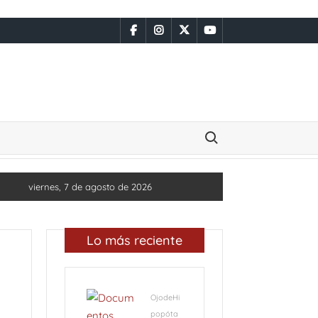
facebook
instagram
x
youtube
Buscar:
viernes, 7 de agosto de 2026
Lo más reciente
OjodeHi
popóta