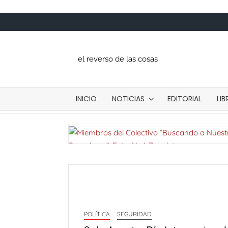
Saltar
al
contenido
el reverso de las cosas
INICIO
NOTICIAS
EDITORIAL
LI
Madres veracruzanas claman justicia: usan
Carta de prese
POLÍTICA
SEGURIDAD
Desde el Altiplano