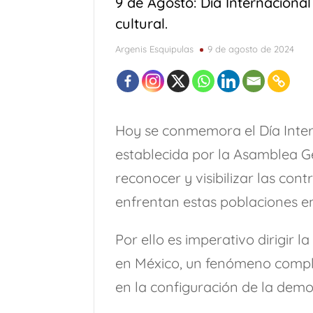
9 de Agosto: Día Internacional
cultural.
Argenis Esquipulas
9 de agosto de 2024
Diputada Daylín García adquiere inmueble c
Vedados (parte 4 final)
Comentarios sob
Vedados (Parte 3)
Adiós a Ricardo Vinó
Hoy se conmemora el Día Inter
SWALTY 1.0
Kevin Beovides Casas y el c
establecida por la Asamblea G
Una “carga al machete” por Félix González
reconocer y visibilizar las cont
Vedados (Parte 2)
Vedados (Parte 1)
enfrentan estas poblaciones e
9 de Agosto: Día Internacional de los puebl
Por ello es imperativo dirigir 
en México, un fenómeno complej
en la configuración de la demog