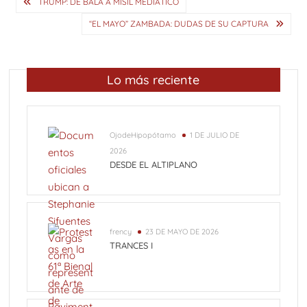
Navegación
TRUMP: DE BALA A MISIL MEDIÁTICO
de
“EL MAYO” ZAMBADA: DUDAS DE SU CAPTURA
entradas
Lo más reciente
OjodeHipopótamo
1 DE JULIO DE
2026
DESDE EL ALTIPLANO
frency
23 DE MAYO DE 2026
TRANCES I