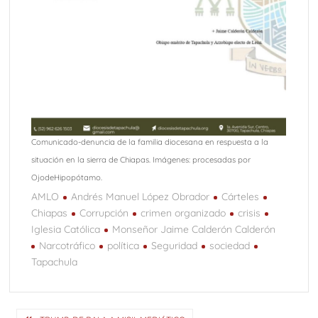
Comunicado-denuncia de la familia diocesana en respuesta a la
situación en la sierra de Chiapas. Imágenes: procesadas por
OjodeHipopótamo.
AMLO
Andrés Manuel López Obrador
Cárteles
Chiapas
Corrupción
crimen organizado
crisis
Iglesia Católica
Monseñor Jaime Calderón Calderón
Narcotráfico
política
Seguridad
sociedad
Tapachula