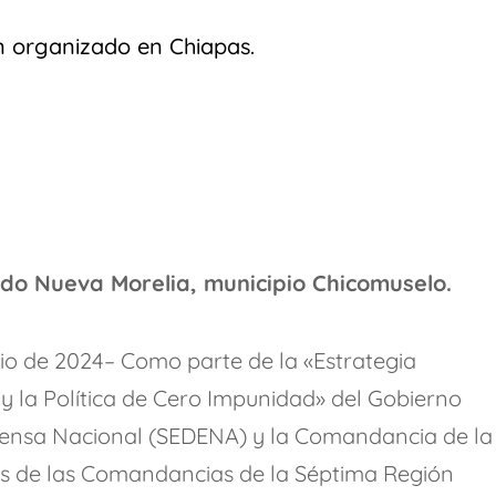
icardo Vinós
en organizado en Chiapas.
ANO ARMADA
SWALTY 1.0
ario de las trasmutaciones
Q
zález-Torres y el arte cubano conceptual
Parte 1)
Osiel, el capo libre
os indígenas; Chiapas riqueza cultural.
jido Nueva Morelia, municipio Chicomuselo.
lio de 2024– Como parte de la «Estrategia
y la Política de Cero Impunidad» del Gobierno
Defensa Nacional (SEDENA) y la Comandancia de la
és de las Comandancias de la Séptima Región