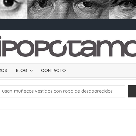
BROS
BLOG
CONTACTO
: usan muñecos vestidos con ropa de desaparecidos
 el Altiplano
TRANCES I
UMBRAS
eble con casi un millón de pesos en efectivo
SWALTY 2.0
Vedados (parte 4 final)
Henoc Permut y el contexto cubano