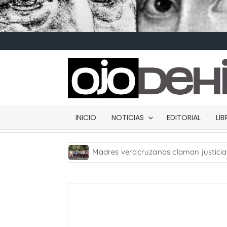
INICIO
NOTICIAS
EDITORIAL
LI
Madres veracruzanas claman justicia
Carta de presentación
Desde
Diputada Daylín García adquiere inmu
SWALTY 4.0
SWALTY 3.0
Comentarios sobre el arte de Elías 