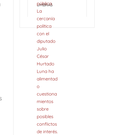
a
UMBRAS
s