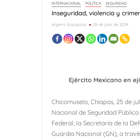
INTERNACIONAL
POLÍTICA
SEGURIDAD
Vedados (Parte 3)
Adiós a R
Inseguridad, violencia y crim
WILFREDO PRIETO Y EL ROBO A M
Argenis Esquipulas
28 de julio de 2024
Kevin Beovides Casas y el código bin
Una “carga al machete” por Félix Gon
Vedados (Parte 2)
Vedados (
9 de Agosto: Día Internacional de los puebl
Ejército Mexicano en e
Chicomuselo, Chiapas, 25 de ju
Nacional de Seguridad Pública 
Federal, la Secretaría de la 
Guardia Nacional (GN), a trav