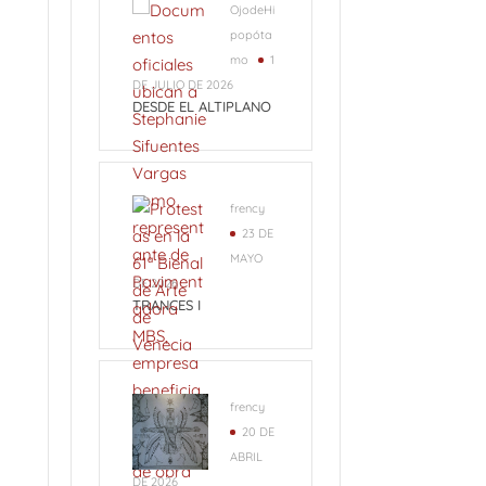
OjodeHi
popóta
mo
1
DE JULIO DE 2026
DESDE EL ALTIPLANO
frency
23 DE
MAYO
DE 2026
TRANCES I
frency
20 DE
ABRIL
DE 2026