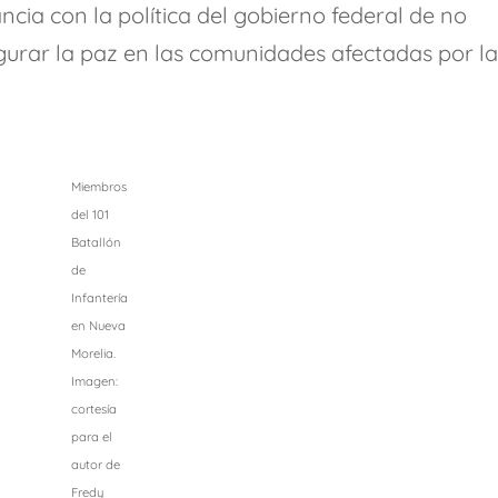
ncia con la política del gobierno federal de no
gurar la paz en las comunidades afectadas por l
Miembros
del 101
Batallón
de
Infantería
en Nueva
Morelia.
Imagen:
cortesía
para el
autor de
Fredy