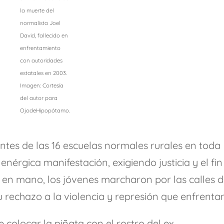
la muerte del
normalista Joel
David, fallecido en
enfrentamiento
con autoridades
estatales en 2003.
Imagen: Cortesía
del autor para
OjodeHipopótamo.
es de las 16 escuelas normales rurales en toda
enérgica manifestación, exigiendo justicia y el fin
 en mano, los jóvenes marcharon por las calles 
u rechazo a la violencia y represión que enfrenta
 colocar la piñata con el rostro del ex