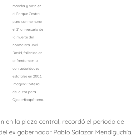
marcha y mitin en
el Parque Central
para conmemorar
el 21 aniversario de
la muerte del
normalista Joel
David, fallecido en
enfrentamiento
con autoridades
estatales en 2003.
Imagen: Cortesía
del autor para
OjodeHipopótamo.
in en la plaza central, recordó el periodo de
 del ex gobernador Pablo Salazar Mendiguchía.