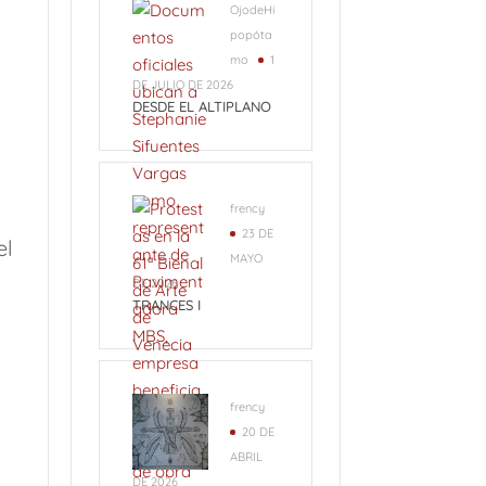
OjodeHi
popóta
mo
1
DE JULIO DE 2026
DESDE EL ALTIPLANO
frency
23 DE
el
MAYO
DE 2026
TRANCES I
frency
20 DE
ABRIL
DE 2026