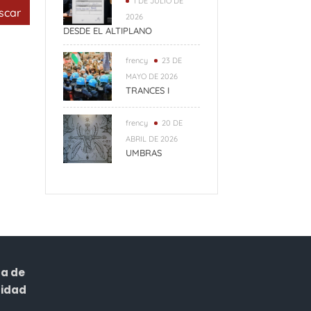
1 DE JULIO DE
r:
2026
DESDE EL ALTIPLANO
frency
23 DE
MAYO DE 2026
TRANCES I
frency
20 DE
ABRIL DE 2026
UMBRAS
ca de
cidad