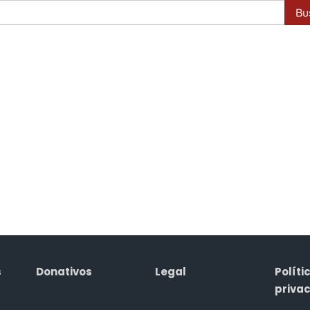
Busca
s
Donativos
Legal
Políti
priva