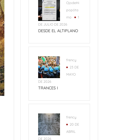
OjodeHi
popóta
mo
1
DE JULIO DE 2026
DESDE EL ALTIPLANO
frency
23 DE
MAYO
DE 2026
TRANCES I
frency
20 DE
ABRIL
DE 2026