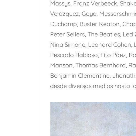
Massys, Franz Verbeeck, Shak
Velázquez, Goya, Messerschmidt
Duchamp, Buster Keaton, Chapli
Peter Sellers, The Beatles, Led
Nina Simone, Leonard Cohen, L
Pescado Rabioso, Fito Páez, Ro
Manson, Thomas Bernhard, Rad
Benjamin Clementine, Jhonatha
desde diversos medios hasta la