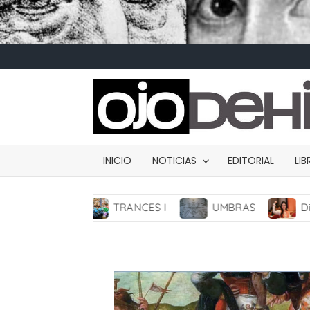
INICIO
NOTICIAS
EDITORIAL
LI
TRANCES I
UMBRAS
Diputada Daylín García a