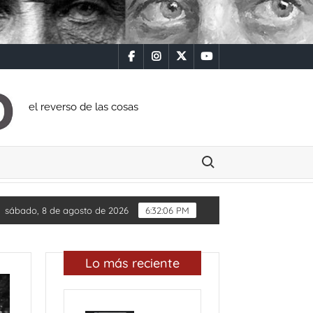
facebook
instagram
x
youtube
el reverso de las cosas
Buscar:
S
Diputada Daylín García adquiere inmueble con casi un
sábado, 8 de agosto de 2026
6:32:08 PM
Lo más reciente