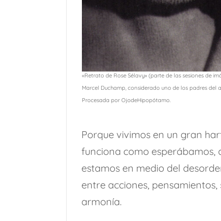
«Retrato de Rose Sélavy» (parte de las sesiones de 
Marcel Duchamp, considerado uno de los padres del ar
Procesada por OjodeHipopótamo.
Porque vivimos en un gran ha
funciona como esperábamos, a
estamos en medio del desorden,
entre acciones, pensamientos, 
armonía.