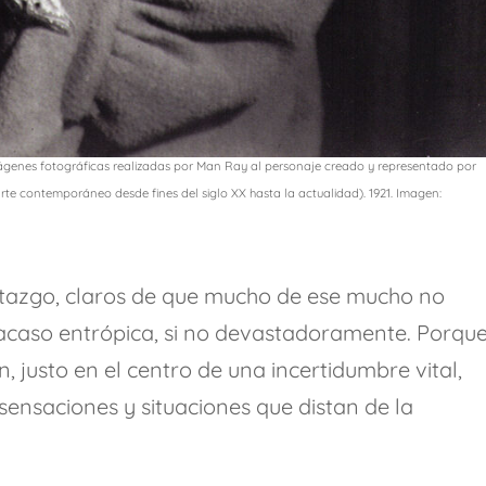
imágenes fotográficas realizadas por Man Ray al personaje creado y representado por
te contemporáneo desde fines del siglo XX hasta la actualidad). 1921. Imagen:
rtazgo, claros de que mucho de ese mucho no
caso entrópica, si no devastadoramente. Porqu
 justo en el centro de una incertidumbre vital,
sensaciones y situaciones que distan de la