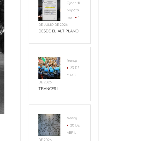
OjodeHi
popóta
mo
1
DE JULIO DE 2026
DESDE EL ALTIPLANO
frency
23 DE
MAYO
DE 2026
TRANCES I
frency
20 DE
ABRIL
DE 2026