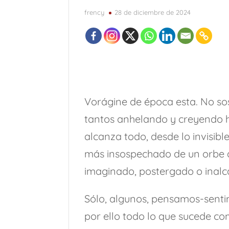
frency
28 de diciembre de 2024
Vorágine de época esta. No so
tantos anhelando y creyendo ha
alcanza todo, desde lo invisibl
más insospechado de un orbe qu
imaginado, postergado o inalc
Sólo, algunos, pensamos-senti
por ello todo lo que sucede co