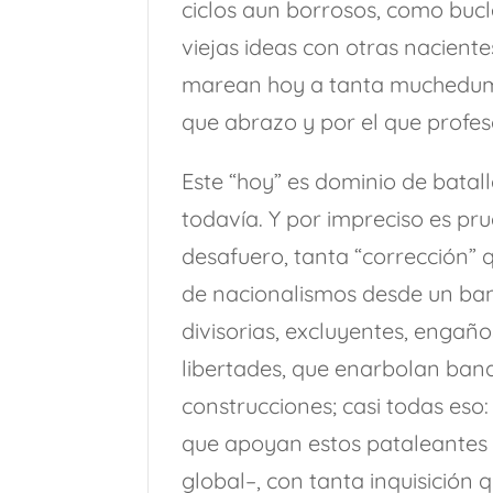
ciclos aun borrosos, como buc
viejas ideas con otras nacient
marean hoy a tanta muchedumb
que abrazo y por el que profe
Este “hoy” es dominio de batall
todavía. Y por impreciso es pr
desafuero, tanta “corrección” 
de nacionalismos desde un band
divisorias, excluyentes, enga
libertades, que enarbolan band
construcciones; casi todas eso
que apoyan estos pataleantes s
global–, con tanta inquisición 