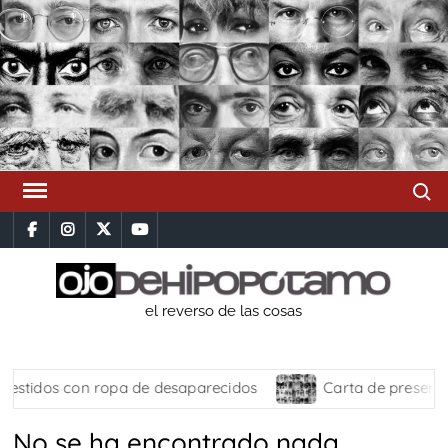
Saltar
al
contenido
Busca
facebook
instagram
x
youtube
el reverso de las cosas
estidos con ropa de desaparecidos
Carta de presenta
No se ha encontrado nada