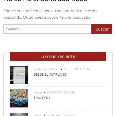
Parece que no hemos podido encontrar lo que estás
buscando. Quizá pueda ayudarte una búsqueda.
Buscar:
Lo más reciente
OjodeHipopótamo
1 DE JULIO DE 2026
DESDE EL ALTIPLANO
frency
23 DE MAYO DE 2026
TRANCES I
frency
20 DE ABRIL DE 2026