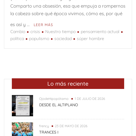
Comparto una obsesión, esa que empuja a rompernos
la cabeza sobre qué época vivimos, cómo es, por qué
es así y …
LEER MÁS
Cambio
crisis
Nuestro tiempo
pensamiento actual
política
populismo
sociedad
súper hombre
Lo más reciente
OjodeHipopótamo
1 DE JULIO DE 2026
DESDE EL ALTIPLANO
frency
23 DE MAYO DE 2026
TRANCES I