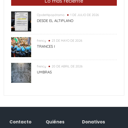
Lo más reciente
OjodeHipopótamo
1 DE JULIO DE 2026
DESDE EL ALTIPLANO
frency
23 DE MAYO DE 2026
TRANCES I
frency
20 DE ABRIL DE 2026
UMBRAS
Contacto
Quiénes
Donativos