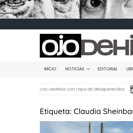
INICIO
NOTICIAS
EDITORIAL
LI
 usan muñecos vestidos con ropa de desaparecidos
Ca
Etiqueta:
Claudia Sheinb