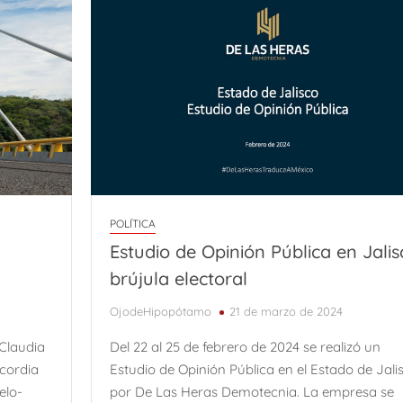
POLÍTICA
Estudio de Opinión Pública en Jalis
brújula electoral
OjodeHipopótamo
21 de marzo de 2024
Claudia
Del 22 al 25 de febrero de 2024 se realizó un
cordia
Estudio de Opinión Pública en el Estado de Jali
elo-
por De Las Heras Demotecnia. La empresa se