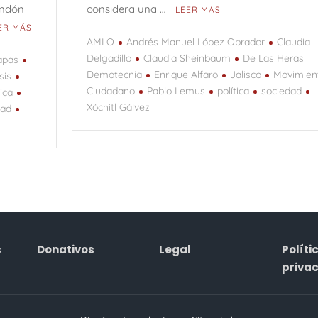
andón
considera una …
LEER MÁS
ER MÁS
AMLO
Andrés Manuel López Obrador
Claudia
Delgadillo
Claudia Sheinbaum
De Las Heras
apas
Demotecnia
Enrique Alfaro
Jalisco
Movimien
isis
Ciudadano
Pablo Lemus
política
sociedad
ica
Xóchitl Gálvez
dad
s
Donativos
Legal
Políti
priva