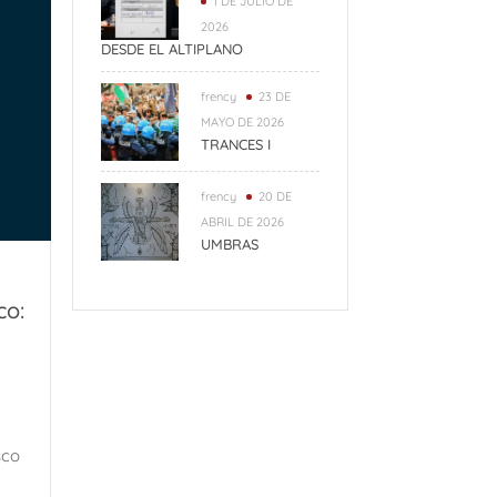
1 DE JULIO DE
2026
DESDE EL ALTIPLANO
frency
23 DE
MAYO DE 2026
TRANCES I
frency
20 DE
ABRIL DE 2026
UMBRAS
co:
sco