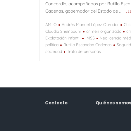
Concordia, acompañados por Rutilio Esc
Cadenas, gobernador del Estado de …
LE
AMLO
Andrés Manuel López Obrador
Chi
Claudia Sheinbaum
crimen organizado
cr
Explotación infantil
IMSS
Neglicencia méd
política
Rutilio Escandón Cadenas
Seguri
sociedad
Trata de personas
Contacto
Quiénes somo