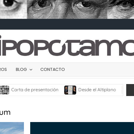
BROS
BLOG
CONTACTO
rta de presentación
Desde el Altiplano
TRANCE
aum