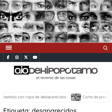
Saltar
al
contenido
Busca
facebook
instagram
x
youtube
el reverso de las cosas
estidos con ropa de desaparecidos
Carta de presentac
Etiqueta:
desaparecidos