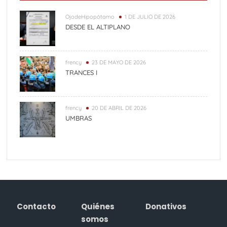
OjodeHipopótamo
1 DE JULIO DE 2026
DESDE EL ALTIPLANO
frency
23 DE MAYO DE 2026
TRANCES I
frency
20 DE ABRIL DE 2026
UMBRAS
Contacto
Quiénes
Donativos
somos