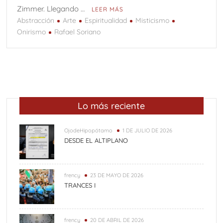
Zimmer. Llegando …
LEER MÁS
Abstracción
Arte
Espiritualidad
Misticismo
Onirismo
Rafael Soriano
Lo más reciente
OjodeHipopótamo
1 DE JULIO DE 2026
DESDE EL ALTIPLANO
frency
23 DE MAYO DE 2026
TRANCES I
frency
20 DE ABRIL DE 2026