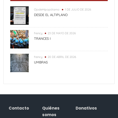
OjodeHipopótamo
1 DE JULIO DE 2026
DESDE EL ALTIPLANO
frency
23 DE MAYO DE 2026
TRANCES I
frency
20 DE ABRIL DE 2026
UMBRAS
Contacto
Quiénes
Donativos
somos