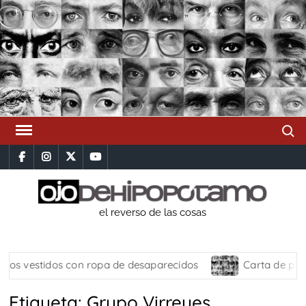
Saltar
al
contenido
Busca
facebook
instagram
x
youtube
el reverso de las cosas
s vestidos con ropa de desaparecidos
Carta de presen
Etiqueta:
Grupo Virreyes