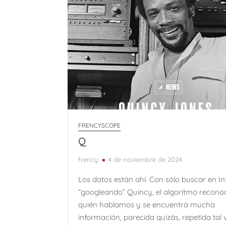
FRENCYSCOPE
Q
frency
4 de noviembre de 2024
Los datos están ahí. Con sólo buscar en In
“googleando” Quincy, el algoritmo recono
quién hablamos y se encuentra mucha
información, parecida quizás, repetida tal 