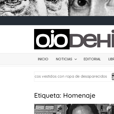
INICIO
NOTICIAS
EDITORIAL
LI
: usan muñecos vestidos con ropa de desaparecidos
Ca
Etiqueta:
Homenaje