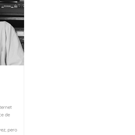
ternet
ce de
vez, pero