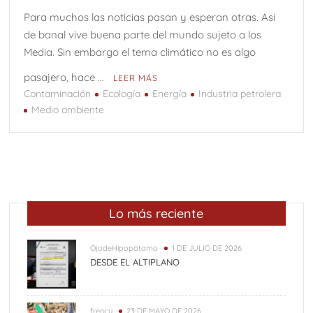
Para muchos las noticias pasan y esperan otras. Así
de banal vive buena parte del mundo sujeto a los
Media. Sin embargo el tema climático no es algo
pasajero, hace …
LEER MÁS
Contaminación
Ecología
Energía
Industria petrolera
Medio ambiente
Lo más reciente
OjodeHipopótamo
1 DE JULIO DE 2026
DESDE EL ALTIPLANO
frency
23 DE MAYO DE 2026