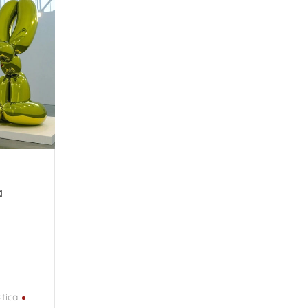
a
stica