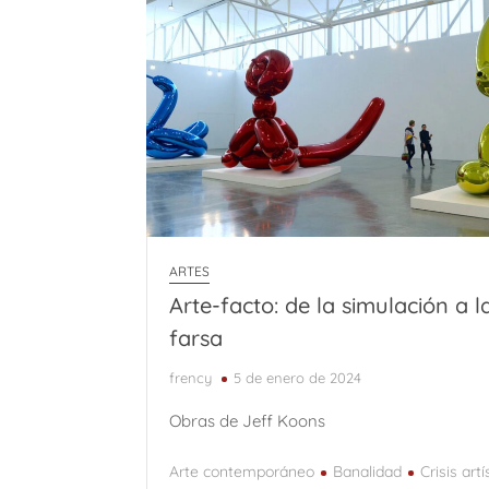
ARTES
Arte-facto: de la simulación a l
farsa
frency
5 de enero de 2024
Obras de Jeff Koons
Arte contemporáneo
Banalidad
Crisis artí