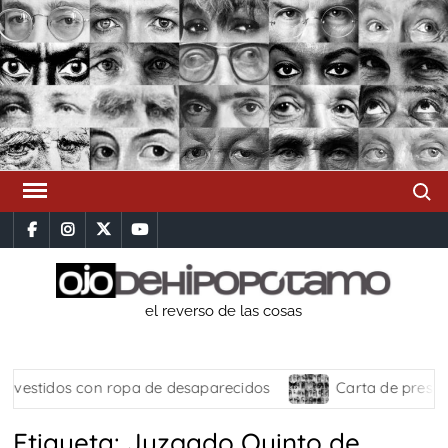
Saltar
al
contenido
Busca
facebook
instagram
x
youtube
el reverso de las cosas
estidos con ropa de desaparecidos
Carta de presenta
Etiqueta:
Juzgado Quinto de