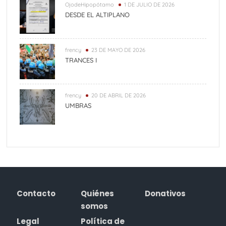
OjodeHipopótamo
1 DE JULIO DE 2026
DESDE EL ALTIPLANO
frency
23 DE MAYO DE 2026
TRANCES I
frency
20 DE ABRIL DE 2026
UMBRAS
Contacto
Quiénes
Donativos
somos
Legal
Política de