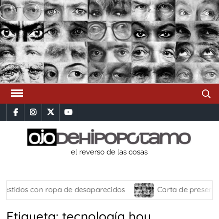
Saltar
al
contenido
Busca
facebook
instagram
x
youtube
el reverso de las cosas
stidos con ropa de desaparecidos
Carta de presentac
Etiqueta:
tecnología hoy