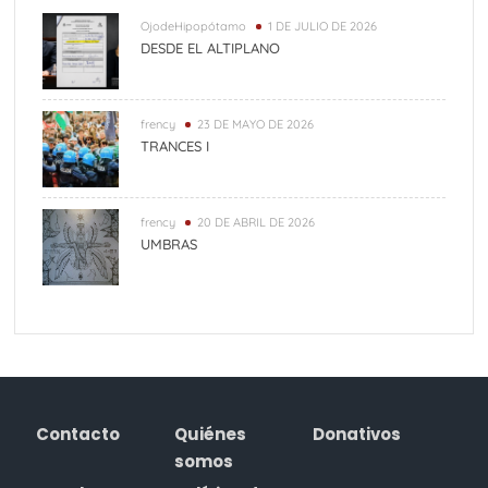
OjodeHipopótamo
1 DE JULIO DE 2026
DESDE EL ALTIPLANO
frency
23 DE MAYO DE 2026
TRANCES I
frency
20 DE ABRIL DE 2026
UMBRAS
Contacto
Quiénes
Donativos
somos