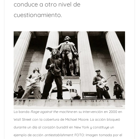
conduce a otro nivel de
cuestionamiento.
La banda
Rage against the machine
en su intervención en 2000 en
Wall Street con la cobertura de Michael Moore. La acción bloqueó
durante un día al corazón bursátil en New York y constituye un
ejemplo de acción
antiestablishment
. FOTO: Imagen tomada por el