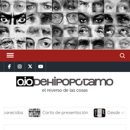
Saltar
al
contenido
Busca
facebook
instagram
x
youtube
el reverso de las cosas
Carta de presentación
Desde el Altiplano