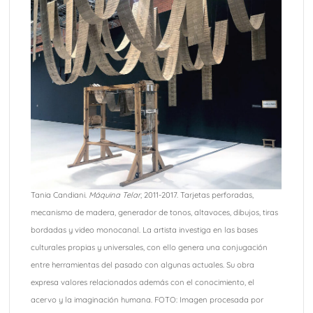
Tania Candiani.
Máquina Telar
, 2011-2017. Tarjetas perforadas,
mecanismo de madera, generador de tonos, altavoces, dibujos, tiras
bordadas y video monocanal. La artista investiga en las bases
culturales propias y universales, con ello genera una conjugación
entre herramientas del pasado con algunas actuales. Su obra
expresa valores relacionados además con el conocimiento, el
acervo y la imaginación humana. FOTO: Imagen procesada por