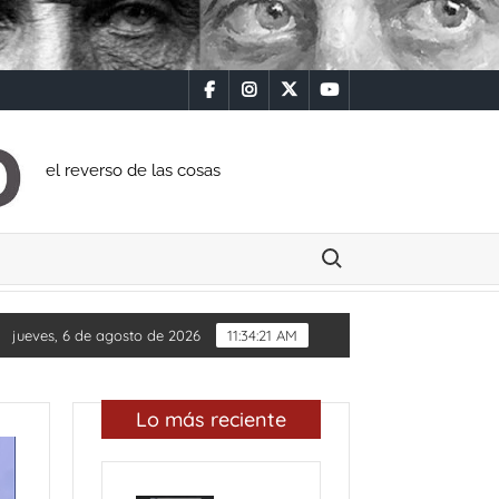
facebook
instagram
x
youtube
el reverso de las cosas
Buscar:
AS
Diputada Daylín García adquiere inmueble con casi 
jueves, 6 de agosto de 2026
11:34:22 AM
Lo más reciente