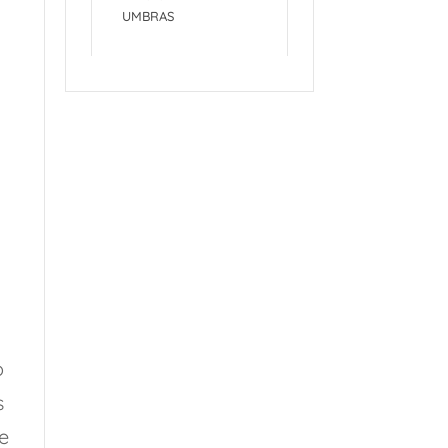
UMBRAS
o
s
e