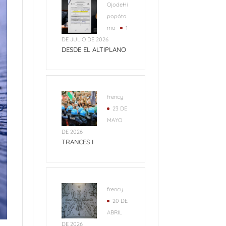
OjodeHi
popóta
mo
1
DE JULIO DE 2026
DESDE EL ALTIPLANO
frency
23 DE
MAYO
DE 2026
TRANCES I
frency
20 DE
ABRIL
DE 2026