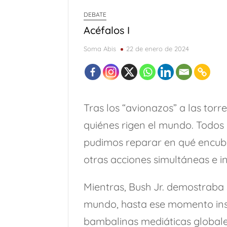
DEBATE
Acéfalos I
Soma Abis
22 de enero de 2024
Tras los “avionazos” a las tor
quiénes rigen el mundo. Todos m
pudimos reparar en qué encubri
otras acciones simultáneas e i
Mientras, Bush Jr. demostraba
mundo, hasta ese momento inse
bambalinas mediáticas globale