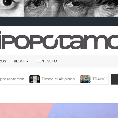
BROS
BLOG
CONTACTO
n
Desde el Altiplano
TRANCES I
UMBR