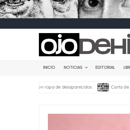
INICIO
NOTICIAS
EDITORIAL
LI
idos con ropa de desaparecidos
Carta de presentació