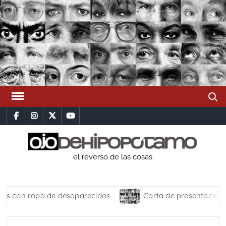
Saltar
al
contenido
Busca
facebook
instagram
x
youtube
el reverso de las cosas
ropa de desaparecidos
Carta de presentación