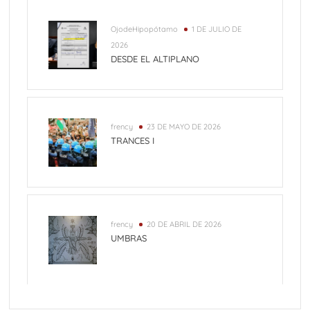
OjodeHipopótamo
1 DE JULIO DE
2026
DESDE EL ALTIPLANO
frency
23 DE MAYO DE 2026
TRANCES I
frency
20 DE ABRIL DE 2026
UMBRAS