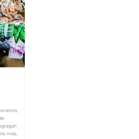
norancia,
de
segregan
nto más,