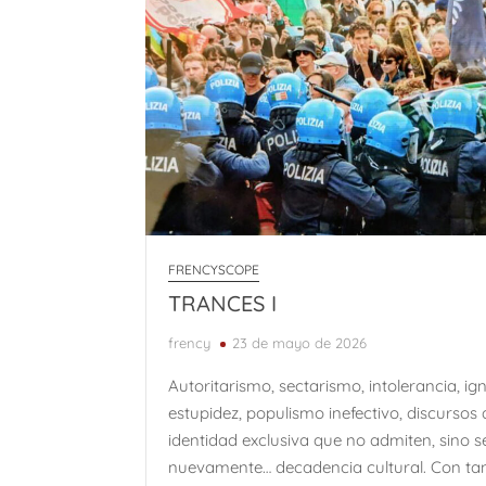
FRENCYSCOPE
TRANCES I
frency
23 de mayo de 2026
Autoritarismo, sectarismo, intolerancia, ig
estupidez, populismo inefectivo, discursos 
identidad exclusiva que no admiten, sino 
nuevamente… decadencia cultural. Con ta