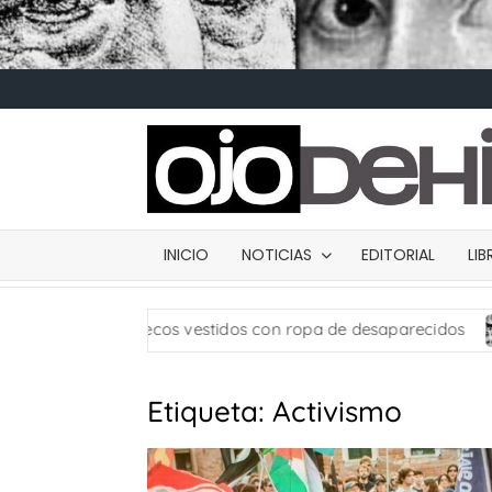
INICIO
NOTICIAS
EDITORIAL
LI
: usan muñecos vestidos con ropa de desaparecidos
C
Etiqueta:
Activismo