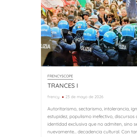
FRENCYSCOPE
TRANCES I
frency
23 de mayo de 2026
Autoritarismo, sectarismo, intolerancia, ig
estupidez, populismo inefectivo, discursos 
identidad exclusiva que no admiten, sino 
nuevamente… decadencia cultural. Con ta