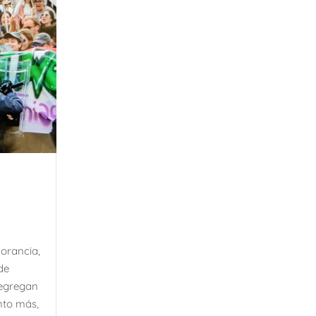
norancia,
de
segregan
nto más,