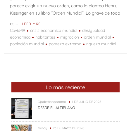
parece exigir un nuevo orden, como lo plantea Henry
Kissinger en su libro “Orden Mundial”. Lo grave de todo
es …
LEER MÁS
Covid-19
crisis económica mundial
desigualdad
económica
habitantes
migración
orden mundial
población mundial
pobreza extrema
riqueza mundial
Lo más reciente
OjodeHipopótamo
1 DE JULIO DE 2026
DESDE EL ALTIPLANO
frency
23 DE MAYO DE 2026