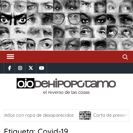
Saltar
al
contenido
Busca
facebook
instagram
x
youtube
el reverso de las cosas
tidos con ropa de desaparecidos
Carta de presentació
Etiqueta:
Covid-19