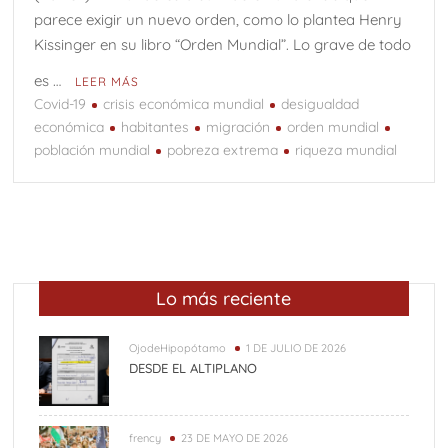
parece exigir un nuevo orden, como lo plantea Henry
Kissinger en su libro “Orden Mundial”. Lo grave de todo
es …
LEER MÁS
Covid-19
crisis económica mundial
desigualdad
económica
habitantes
migración
orden mundial
población mundial
pobreza extrema
riqueza mundial
Lo más reciente
OjodeHipopótamo
1 DE JULIO DE 2026
DESDE EL ALTIPLANO
frency
23 DE MAYO DE 2026