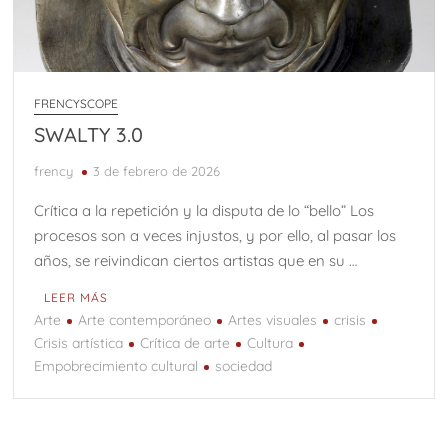
FRENCYSCOPE
SWALTY 3.0
frency
3 de febrero de 2026
Crítica a la repetición y la disputa de lo “bello” Los
procesos son a veces injustos, y por ello, al pasar los
años, se reivindican ciertos artistas que en su …
LEER MÁS
Arte
Arte contemporáneo
Artes visuales
crisis
Crisis artística
Crítica de arte
Cultura
Empobrecimiento cultural
sociedad