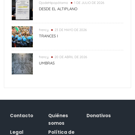
OjodeHipopótamo
1 DE JULIO DE 2026
DESDE EL ALTIPLANO
frency
23 DE MAYO DE 2026
TRANCES I
frency
20 DE ABRIL DE 2026
UMBRAS
Contacto
Quiénes
Donativos
somos
Legal
Política de