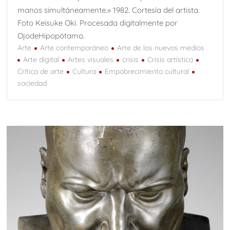
manos simultáneamente.» 1982. Cortesía del artista.
Foto Keisuke Oki. Procesada digitalmente por
OjodeHipopótamo.
Arte
Arte contemporáneo
Arte de los nuevos medios
Arte digital
Artes visuales
crisis
Crisis artística
Crítica de arte
Cultura
Empobrecimiento cultural
sociedad