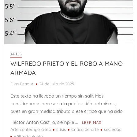
ARTES
WILFREDO PRIETO Y EL ROBO A MANO
ARMADA
Elías Permut
24 de julio de 2025
Este texto ha llevado un tiempo sin salir. Mas
consideramos necesaria la publicación del mismo,
pues en gran medida tributa a ese crítico que ha sido
Héctor Antón Castillo, siempre …
LEER MÁS
Arte contemporáneo
crisis
Crítica de arte
sociedad
Wilfredo Prieto