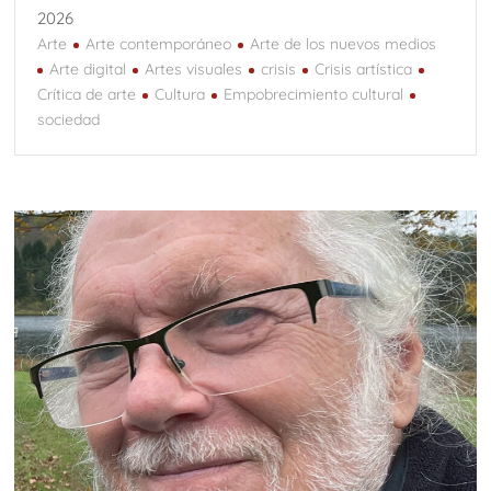
2026
Arte
Arte contemporáneo
Arte de los nuevos medios
Arte digital
Artes visuales
crisis
Crisis artística
Crítica de arte
Cultura
Empobrecimiento cultural
sociedad