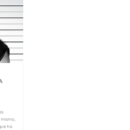
A
as
l mismo,
 que ha