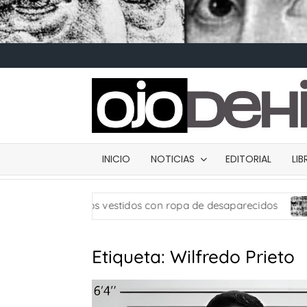
INICIO
NOTICIAS
EDITORIAL
LI
: usan muñecos vestidos con ropa de desaparecidos
Ca
Etiqueta:
Wilfredo Prieto