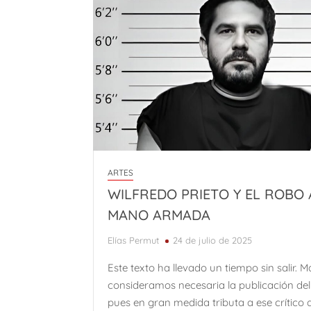
ARTES
WILFREDO PRIETO Y EL ROBO 
MANO ARMADA
Elías Permut
24 de julio de 2025
Este texto ha llevado un tiempo sin salir. M
consideramos necesaria la publicación de
pues en gran medida tributa a ese crítico