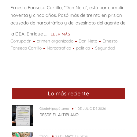
Ernesto Fonseca Carrillo, “Don Neto”, está por cumplir
noventa y cinco años. Pasó más de treinta en prisión
acusado de narcotráfico y del asesinato del agente de
la DEA, Enrique …
LEER MÁS
Corrupción
crimen organizado
Don Neto
Ernesto
Fonseca Carrillo
Narcotráfico
política
Seguridad
Lo más reciente
OjodeHipopótamo
1 DE JULIO DE 2026
DESDE EL ALTIPLANO
frency
23 DE MAYO DE 2026