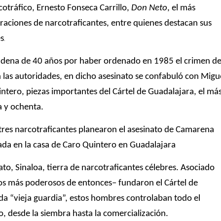
otráfico, Ernesto Fonseca Carrillo, 
Don Neto
, el más 
raciones de narcotraficantes, entre quienes destacan sus 
.
es
ndena de 40 años por haber ordenado en 1985 el crimen de
las autoridades, en dicho asesinato se confabuló con Migue
intero, piezas importantes del Cártel de Guadalajara, el más
a y ochenta.
 tres narcotraficantes planearon el asesinato de Camarena 
ada en la casa de Caro Quintero en Guadalajara
to, Sinaloa, tierra de narcotraficantes célebres. Asociado 
los más poderosos de entonces– fundaron el Cártel de 
a “vieja guardia”, estos hombres controlaban todo el 
o, desde la siembra hasta la comercialización.