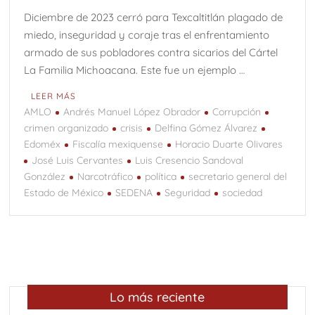
Diciembre de 2023 cerró para Texcaltitlán plagado de
miedo, inseguridad y coraje tras el enfrentamiento
armado de sus pobladores contra sicarios del Cártel
La Familia Michoacana. Este fue un ejemplo …
LEER MÁS
AMLO
Andrés Manuel López Obrador
Corrupción
crimen organizado
crisis
Delfina Gómez Álvarez
Edoméx
Fiscalía mexiquense
Horacio Duarte Olivares
José Luis Cervantes
Luis Cresencio Sandoval
González
Narcotráfico
política
secretario general del
Estado de México
SEDENA
Seguridad
sociedad
Lo más reciente