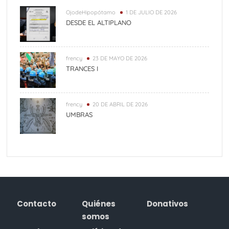
OjodeHipopótamo
1 DE JULIO DE 2026
DESDE EL ALTIPLANO
frency
23 DE MAYO DE 2026
TRANCES I
frency
20 DE ABRIL DE 2026
UMBRAS
Contacto
Quiénes
Donativos
somos