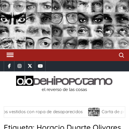
Saltar
al
contenido
Busca
facebook
instagram
x
youtube
el reverso de las cosas
s vestidos con ropa de desaparecidos
Carta de prese
Etiqueta:
Horacio Duarte Olivares