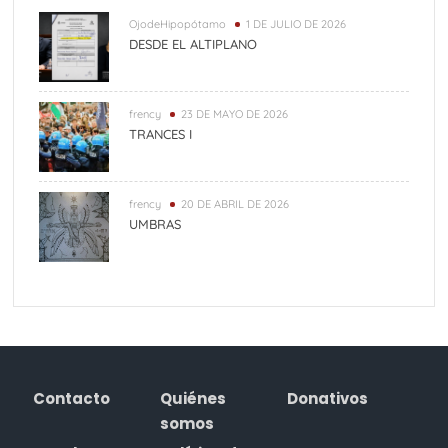
OjodeHipopótamo
1 DE JULIO DE 2026
DESDE EL ALTIPLANO
frency
23 DE MAYO DE 2026
TRANCES I
frency
20 DE ABRIL DE 2026
UMBRAS
Contacto
Quiénes
Donativos
somos