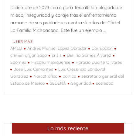
Diciembre de 2023 cerró para Texcaltitlán plagado de
miedo, inseguridad y coraje tras el enfrentamiento
armado de sus pobladores contra sicarios del Cártel
La Familia Michoacana. Este fue un ejemplo …
LEER MÁS
AMLO
Andrés Manuel López Obrador
Corrupción
crimen organizado
crisis
Delfina Gómez Álvarez
Edoméx
Fiscalía mexiquense
Horacio Duarte Olivares
José Luis Cervantes
Luis Cresencio Sandoval
González
Narcotráfico
política
secretario general del
Estado de México
SEDENA
Seguridad
sociedad
Lo más reciente