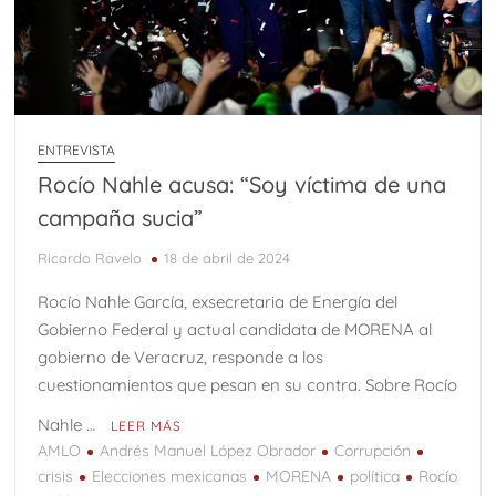
ENTREVISTA
Rocío Nahle acusa: “Soy víctima de una
campaña sucia”
Ricardo Ravelo
18 de abril de 2024
Rocío Nahle García, exsecretaria de Energía del
Gobierno Federal y actual candidata de MORENA al
gobierno de Veracruz, responde a los
cuestionamientos que pesan en su contra. Sobre Rocío
Nahle …
LEER MÁS
AMLO
Andrés Manuel López Obrador
Corrupción
crisis
Elecciones mexicanas
MORENA
política
Rocío