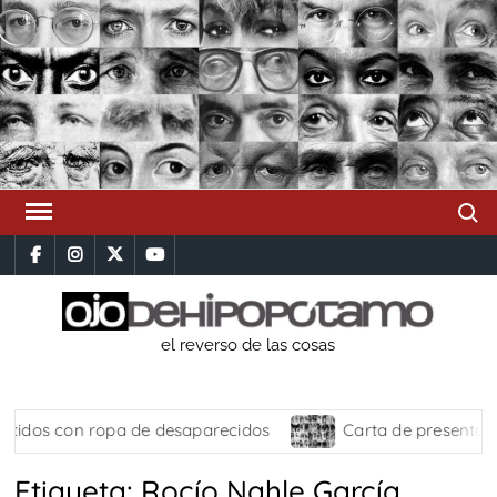
Saltar
al
contenido
Busca
facebook
instagram
x
youtube
el reverso de las cosas
 con ropa de desaparecidos
Carta de presentación
Etiqueta:
Rocío Nahle García