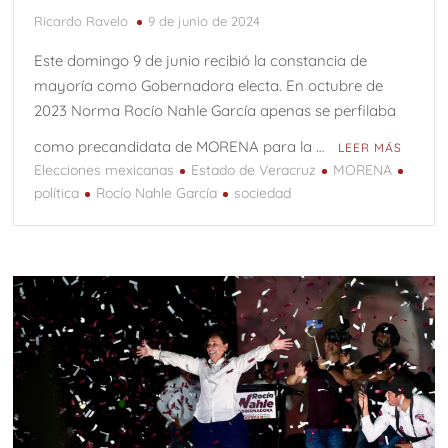
Ricardo Ravelo
9 de junio de 2024
Este domingo 9 de junio recibió la constancia de
mayoría como Gobernadora electa. En octubre de
2023 Norma Rocío Nahle García apenas se perfilaba
como precandidata de MORENA para la …
LEER MÁS
Elecciones mexicanas
Estado de Veracruz
MORENA
política
Rocío Nahle García
sociedad