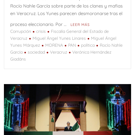
Rocío Nahle García sobre parte de los clanes y mafias
en Veracruz. Los Yunes parecen desmoronarse tras el
proceso eleccionario. Por …
LEER MÁS
Corrupción
crisis
Fiscalía General del Estado de
Veracruz
Miguel Ángel Yunes Linares
Miguel Ángel
Yunes Márquez
MORENA
PAN
política
Rocío Nahle
García
sociedad
Veracruz
Verónica Hernández
Giadáns