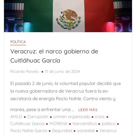
POLÍTICA
Veracruz: el narco gobierno de
Cuitláhuac García
Ricardo Ravelo
11 de junio de 2024
El pasado 2 de junio, la voluntad popular decidió que
la nueva gobernadora de Veracruz fuera la ex-
secretaria de energía Rocío Nahle. Contra viento y
marea, pese a enfrentar una …
LEER MÁS
AMLO
Corrupción
crimen organizado
crisis
Cuitláhuac García
MORENA
Narcotráfico
política
Rocío Nahle García
Seguridad
sociedad
Veracruz