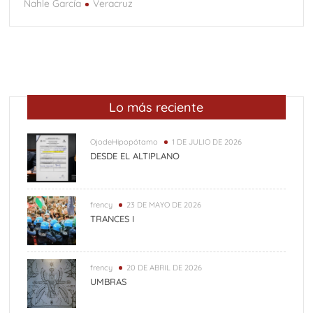
Nahle García
Veracruz
Lo más reciente
OjodeHipopótamo
1 DE JULIO DE 2026
DESDE EL ALTIPLANO
frency
23 DE MAYO DE 2026
TRANCES I
frency
20 DE ABRIL DE 2026
UMBRAS