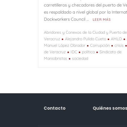
carretilleros y checadores del puerto de V
es respaldado a nivel global por la Interna
Dockworkers Council …
LEER MÁS
Abridores y Conexos de la Ciudad y Puerto d
Veracruz
Alejandro Pulido Cueto
AMLO
Manuel López Obrador
Corrupción
crisis
de Veracruz
IDC
política
Sindicato de
Maniobristas
sociedad
Contacto
Quiénes somo