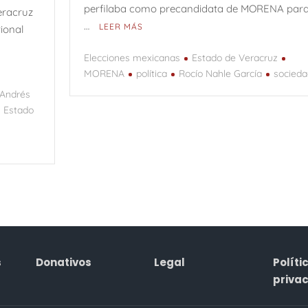
perfilaba como precandidata de MORENA para
eracruz
…
LEER MÁS
tional
Elecciones mexicanas
Estado de Veracruz
MORENA
política
Rocío Nahle García
socieda
e
Andrés
Estado
s
Donativos
Legal
Políti
priva