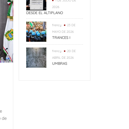
1 DE JULIO DE
2026
DESDE EL ALTIPLANO
frency
23 DE
MAYO DE 2026
TRANCES I
frency
20 DE
ABRIL DE 2026
UMBRAS
e
 de