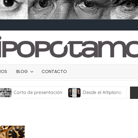
BROS
BLOG
CONTACTO
arta de presentación
Desde el Altiplano
TRANC