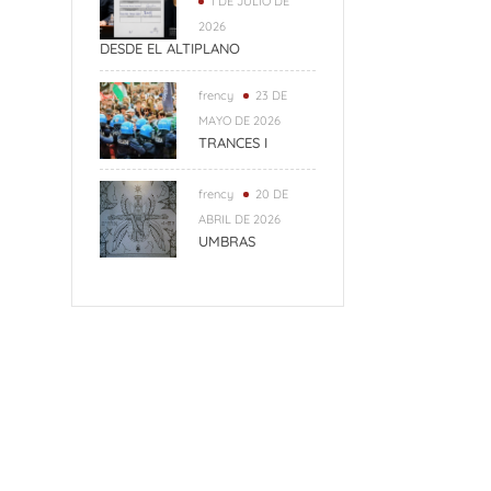
1 DE JULIO DE
2026
DESDE EL ALTIPLANO
frency
23 DE
MAYO DE 2026
TRANCES I
frency
20 DE
ABRIL DE 2026
UMBRAS