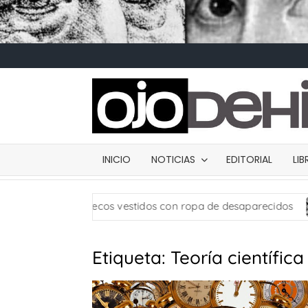
INICIO
NOTICIAS
EDITORIAL
LI
: usan muñecos vestidos con ropa de desaparecidos
C
Etiqueta:
Teoría científica