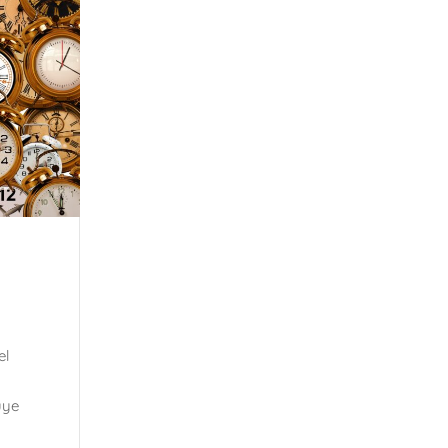
el
uye
a