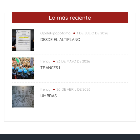
Lo más reciente
OjodeHipopótamo
1 DE JULIO DE 2026
DESDE EL ALTIPLANO
frency
23 DE MAYO DE 2026
TRANCES I
frency
20 DE ABRIL DE 2026
UMBRAS