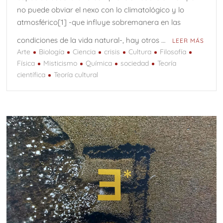
no puede obviar el nexo con lo climatológico y lo
atmosférico[1] -que influye sobremanera en las
condiciones de la vida natural-, hay otros …
LEER MÁS
Arte
Biología
Ciencia
crisis
Cultura
Filosofía
Física
Misticismo
Química
sociedad
Teoría
científica
Teoría cultural