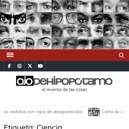
Saltar
al
contenido
Busca
facebook
instagram
x
youtube
el reverso de las cosas
 vestidos con ropa de desaparecidos
Carta de present
Etiqueta:
Ciencia